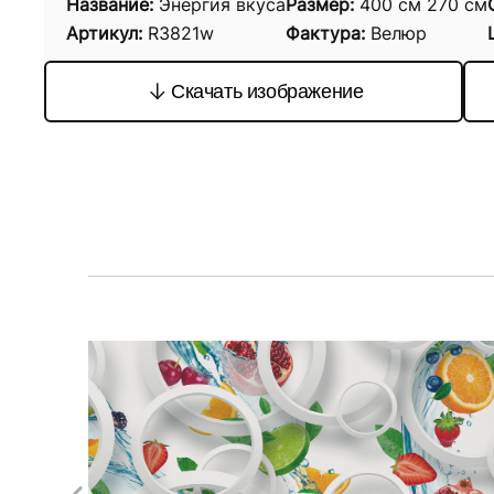
Название:
Энергия вкуса
Размер:
400
см
270
см
Артикул:
R3821w
Фактура:
Велюр
Скачать изображение