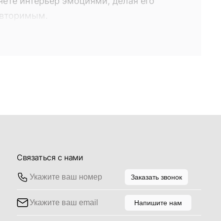
яете интерьер эмоциями, делая его
овторимым.
о вами по желанию из коллекции
 торговом доме "Галерея", а также сети
вителей. Выбирая то или иное
яете интерьер эмоциями, делая его
овторимым.
Связаться с нами
Заказать звонок
Напишите нам