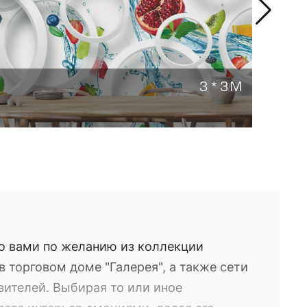
3 * 3 М
ЭНЕР
Заказ
о вами по желанию из коллекции
 торговом доме "Галерея", а также сети
вителей. Выбирая то или иное