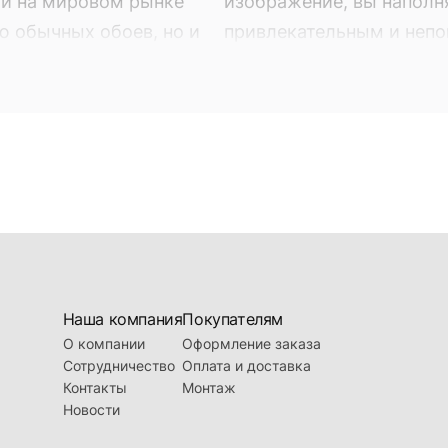
ый на мировом рынке
изображение, вы наполн
ю обычных обоев, но и
привлекательным и неп
обои. Фотообои - это не
Оно может быть выбран
ие вашего интерьера,
находящейся в продаже в
яют собой фотопечать на
наших торговых предста
ый на мировом рынке
изображение, вы наполн
ю обычных обоев, но и
привлекательным и неп
Наша компания
Покупателям
О компании
Оформление заказа
Сотрудничество
Оплата и доставка
Контакты
Монтаж
Новости