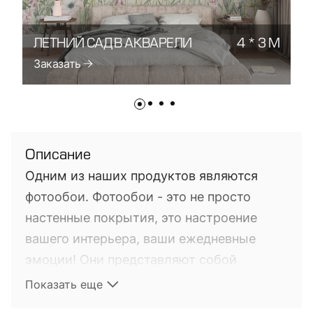
ЛЕТНИЙ САД В АКВАРЕЛИ
4 * 3 М
Л
Заказать
З
Описание
Одним из наших продуктов являются
фотообои. Фотообои - это не просто
настенные покрытия, это настроение
вашего интерьера, ваши ежедневные
эмоции! Они представляют собой
фотопечать на настенных покрытиях. Это
Показать еще
довольно новый на мировом рынке