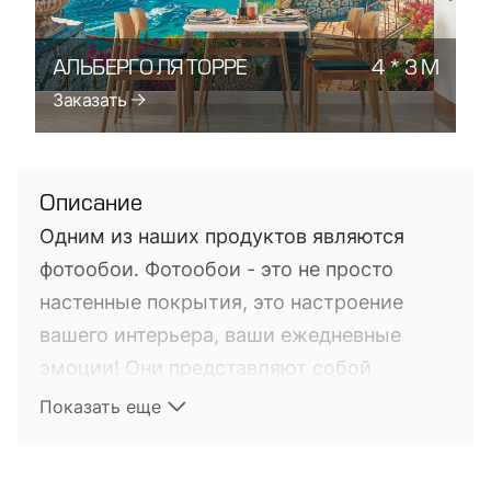
АЛЬБЕРГО ЛЯ ТОРРЕ
4 * 3 М
Заказать
Описание
Одним из наших продуктов являются
фотообои. Фотообои - это не просто
настенные покрытия, это настроение
вашего интерьера, ваши ежедневные
эмоции! Они представляют собой
фотопечать на настенных покрытиях. Это
Показать еще
довольно новый на мировом рынке
продукт, выполняющий не только