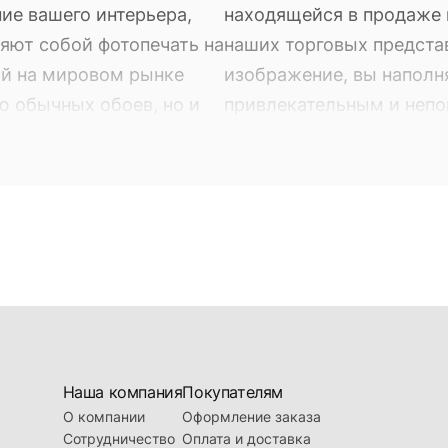
ие вашего интерьера,
находящейся в продаже в
яют собой фотопечать на
наших торговых предста
ый на мировом рынке
изображение, вы наполн
ю обычных обоев, но и
привлекательным и неп
обои. Фотообои - это не
Оно может быть выбран
ие вашего интерьера,
находящейся в продаже в
яют собой фотопечать на
наших торговых предста
ый на мировом рынке
изображение, вы наполн
ю обычных обоев, но и
привлекательным и неп
Наша компания
Покупателям
О компании
Оформление заказа
Сотрудничество
Оплата и доставка