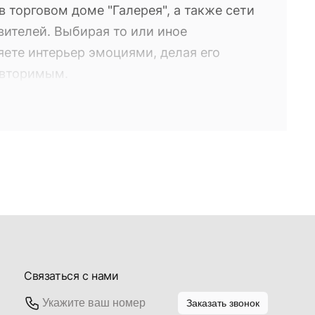
 торговом доме "Галерея", а также сети
вителей. Выбирая то или иное
яете интерьер эмоциями, делая его
овторимым.
о вами по желанию из коллекции
 торговом доме "Галерея", а также сети
вителей. Выбирая то или иное
яете интерьер эмоциями, делая его
овторимым.
Связаться с нами
Заказать звонок