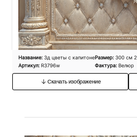
Название:
3д цветы с капитоне
Размер:
300
см
2
Артикул:
R3796w
Фактура:
Велюр
Скачать изображение