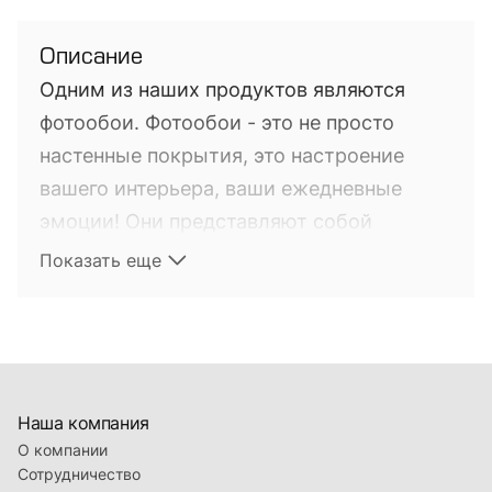
Описание
Одним из наших продуктов являются
фотообои. Фотообои - это не просто
настенные покрытия, это настроение
вашего интерьера, ваши ежедневные
эмоции! Они представляют собой
фотопечать на настенных покрытиях. Это
Показать еще
довольно новый на мировом рынке
продукт, выполняющий не только
функцию обычных обоев, но и
привносящий в интерьер настроение.
Наша компания
Оно может быть выбрано вами по
О компании
Сотрудничество
желанию из коллекции находящейся в