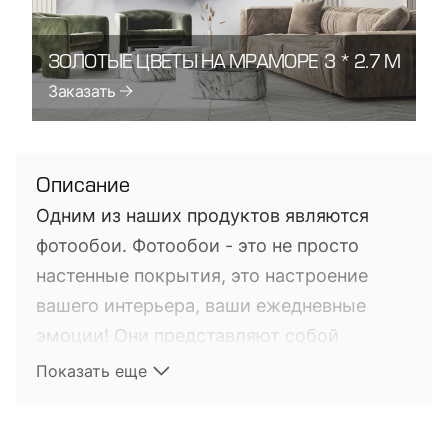
ЗОЛОТЫЕ ЦВЕТЫ НА МРАМОРЕ
3 * 2.7 М
Заказать
Описание
Одним из наших продуктов являются
фотообои. Фотообои - это не просто
настенные покрытия, это настроение
вашего интерьера, ваши ежедневные
эмоции! Они представляют собой
фотопечать на настенных покрытиях. Это
Показать еще
довольно новый на мировом рынке
продукт, выполняющий не только