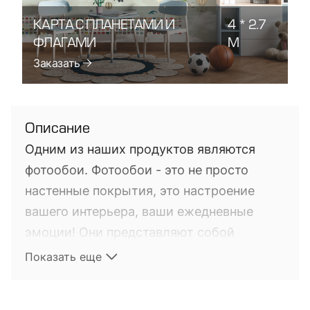
КАРТА С ПЛАНЕТАМИ И
4 * 2.7
ФЛАГАМИ
М
Заказать
Описание
Одним из наших продуктов являются
фотообои. Фотообои - это не просто
настенные покрытия, это настроение
вашего интерьера, ваши ежедневные
эмоции! Они представляют собой
фотопечать на настенных покрытиях. Это
Показать еще
довольно новый на мировом рынке
продукт, выполняющий не только