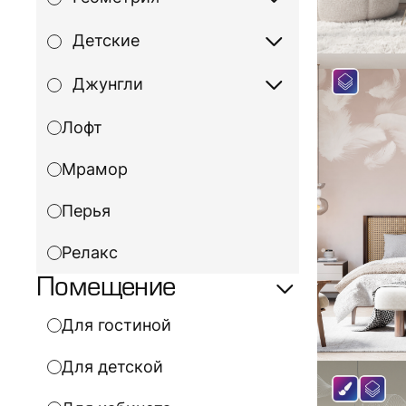
Детские
Джунгли
Лофт
Мрамор
Перья
Релакс
Помещение
Для гостиной
Для детской