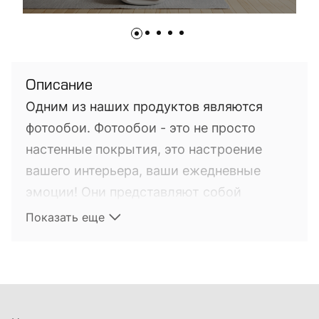
Описание
Одним из наших продуктов являются
фотообои. Фотообои - это не просто
настенные покрытия, это настроение
вашего интерьера, ваши ежедневные
эмоции! Они представляют собой
фотопечать на настенных покрытиях. Это
Показать еще
довольно новый на мировом рынке
продукт, выполняющий не только
функцию обычных обоев, но и
привносящий в интерьер настроение.