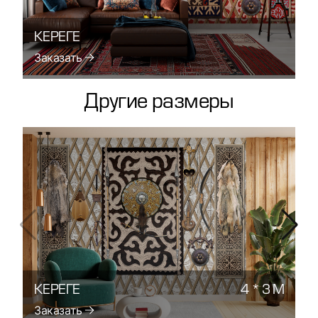
КЕРЕГЕ
Заказать
Другие размеры
КЕРЕГЕ
4 * 3 М
К
Заказать
З