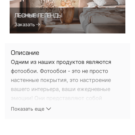
ЛЕСНЫЕ ЛЕГЕНДЫ
Заказать
Описание
Одним из наших продуктов являются
фотообои. Фотообои - это не просто
настенные покрытия, это настроение
вашего интерьера, ваши ежедневные
эмоции! Они представляют собой
фотопечать на настенных покрытиях. Это
Показать еще
довольно новый на мировом рынке
продукт, выполняющий не только
функцию обычных обоев, но и