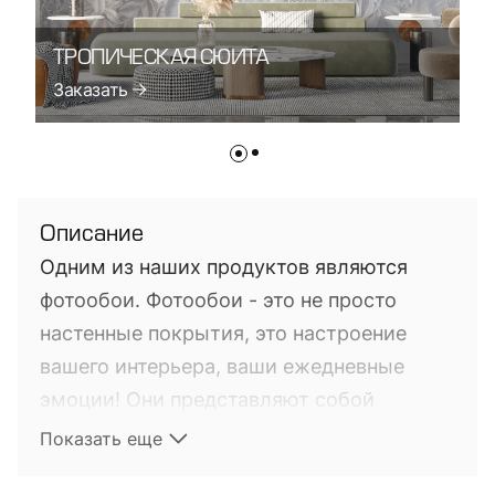
ТРОПИЧЕСКАЯ СЮИТА
Т
Заказать
З
Описание
Одним из наших продуктов являются
фотообои. Фотообои - это не просто
настенные покрытия, это настроение
вашего интерьера, ваши ежедневные
эмоции! Они представляют собой
фотопечать на настенных покрытиях. Это
Показать еще
довольно новый на мировом рынке