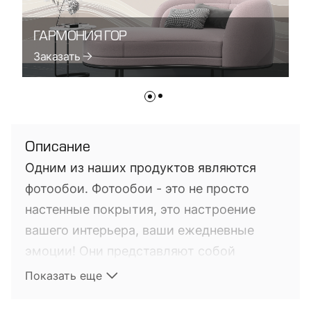
ГАРМОНИЯ ГОР
Г
Заказать
З
Описание
Одним из наших продуктов являются
фотообои. Фотообои - это не просто
настенные покрытия, это настроение
вашего интерьера, ваши ежедневные
эмоции! Они представляют собой
фотопечать на настенных покрытиях. Это
Показать еще
довольно новый на мировом рынке