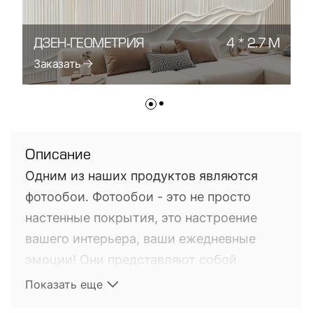
ДЗЕН-ГЕОМЕТРИЯ
4 * 2.7 М
Д
Заказать
З
Описание
Одним из наших продуктов являются
фотообои. Фотообои - это не просто
настенные покрытия, это настроение
вашего интерьера, ваши ежедневные
эмоции! Они представляют собой
фотопечать на настенных покрытиях. Это
Показать еще
довольно новый на мировом рынке