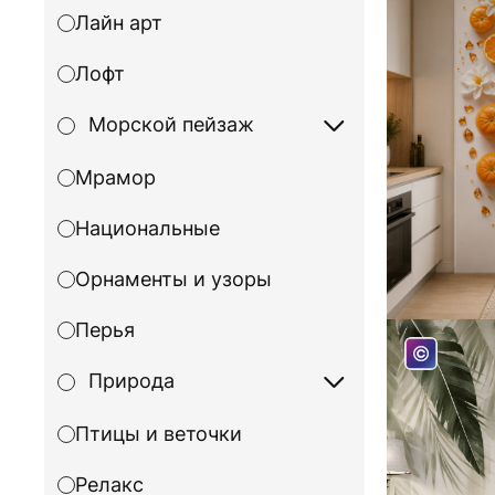
Лайн арт
Лофт
Морской пейзаж
Мрамор
Национальные
Орнаменты и узоры
Перья
Природа
Птицы и веточки
Релакс