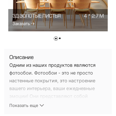
3Д ЗОЛОТЫЕ ЛИСТЬЯ
4 * 2.7 М
3
Заказать
З
Описание
Одним из наших продуктов являются
фотообои. Фотообои - это не просто
настенные покрытия, это настроение
вашего интерьера, ваши ежедневные
эмоции! Они представляют собой
фотопечать на настенных покрытиях. Это
Показать еще
довольно новый на мировом рынке