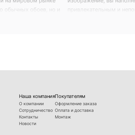
ый на мировом рынке
изображение, вы наполн
ю обычных обоев, но и
привлекательным и неп
обои. Фотообои - это не
Оно может быть выбран
ие вашего интерьера,
находящейся в продаже в
яют собой фотопечать на
наших торговых предста
ый на мировом рынке
изображение, вы наполн
ю обычных обоев, но и
привлекательным и неп
Наша компания
Покупателям
О компании
Оформление заказа
Сотрудничество
Оплата и доставка
Контакты
Монтаж
Новости