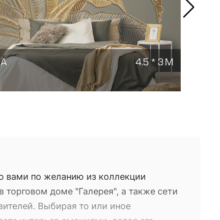
МА
4.5 * 3 М
КОР
Заказ
о вами по желанию из коллекции
 торговом доме "Галерея", а также сети
вителей. Выбирая то или иное