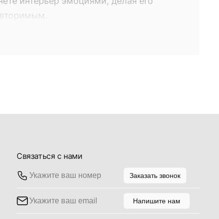
яете интерьер эмоциями, делая его
овторимым.
о вами по желанию из коллекции
 торговом доме "Галерея", а также сети
вителей. Выбирая то или иное
яете интерьер эмоциями, делая его
овторимым.
Связаться с нами
Заказать звонок
Напишите нам