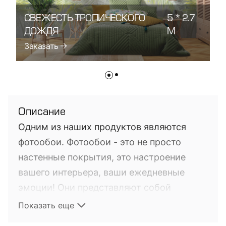
СВЕЖЕСТЬ ТРОПИЧЕСКОГО
5 * 2.7
С
ДОЖДЯ
М
Д
Заказать
З
Описание
Одним из наших продуктов являются
фотообои. Фотообои - это не просто
настенные покрытия, это настроение
вашего интерьера, ваши ежедневные
эмоции! Они представляют собой
фотопечать на настенных покрытиях. Это
Показать еще
довольно новый на мировом рынке