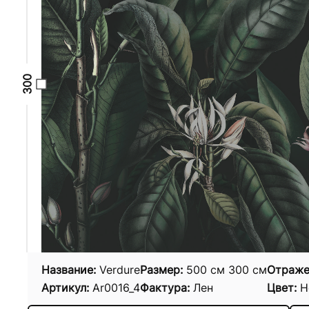
Название:
Verdure
Размер:
500
см
300
см
Отраже
Артикул:
Ar0016_4
Фактура:
Лен
Цвет:
Н