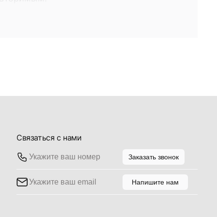
о вами по желанию из коллекции
 торговом доме "Галерея", а также сети
вителей. Выбирая то или иное
яете интерьер эмоциями, делая его
овторимым.
Связаться с нами
Заказать звонок
Напишите нам