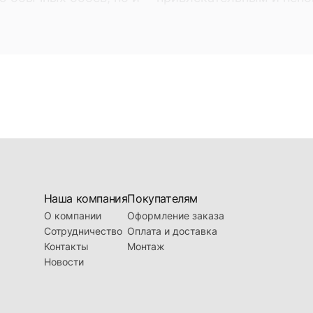
обои. Фотообои - это не
Оно может быть выбран
ие вашего интерьера,
находящейся в продаже в
яют собой фотопечать на
наших торговых предста
ый на мировом рынке
изображение, вы наполн
ю обычных обоев, но и
привлекательным и неп
Наша компания
Покупателям
О компании
Оформление заказа
Сотрудничество
Оплата и доставка
Контакты
Монтаж
Новости