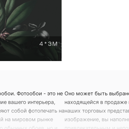
4 * 3 М
обои. Фотообои - это не
Оно может быть выбран
ие вашего интерьера,
находящейся в продаже в
яют собой фотопечать на
наших торговых предста
ый на мировом рынке
изображение, вы наполн
ю обычных обоев, но и
привлекательным и неп