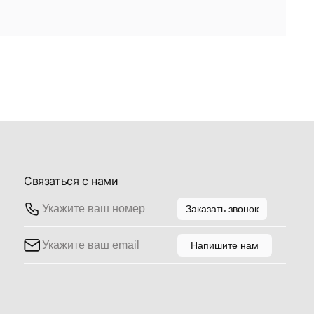
о вами по желанию из коллекции
 торговом доме "Галерея", а также сети
вителей. Выбирая то или иное
яете интерьер эмоциями, делая его
овторимым.
Связаться с нами
Заказать звонок
Напишите нам