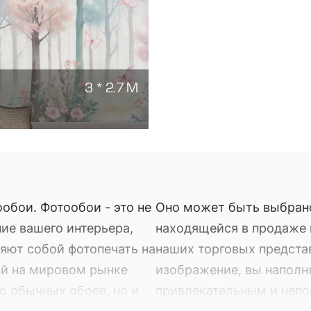
3 * 2.7 М
обои. Фотообои - это не
Оно может быть выбран
ие вашего интерьера,
находящейся в продаже в
яют собой фотопечать на
наших торговых предста
ый на мировом рынке
изображение, вы наполн
ю обычных обоев, но и
привлекательным и неп