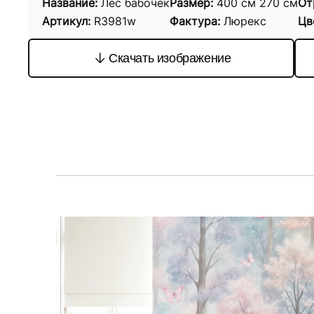
Название:
Лес бабочек
Размер:
400
см
270
см
От
Артикул:
R3981w
Фактура:
Люрекс
Цв
Скачать изображение