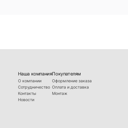
обои. Фотообои - это не
Оно может быть выбран
ие вашего интерьера,
находящейся в продаже в
яют собой фотопечать на
наших торговых предста
ый на мировом рынке
изображение, вы наполн
ю обычных обоев, но и
привлекательным и неп
Наша компания
Покупателям
О компании
Оформление заказа
Сотрудничество
Оплата и доставка
Контакты
Монтаж
Новости