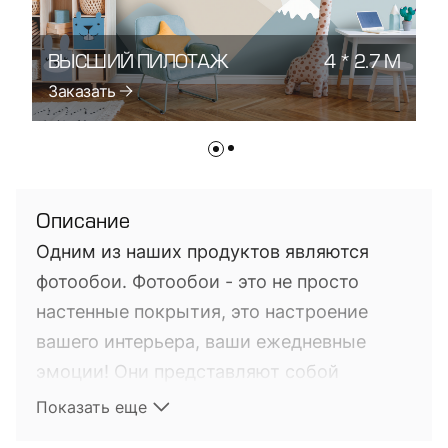
ВЫСШИЙ ПИЛОТАЖ
4 * 2.7 М
В
Заказать
З
Описание
Одним из наших продуктов являются
фотообои. Фотообои - это не просто
настенные покрытия, это настроение
вашего интерьера, ваши ежедневные
эмоции! Они представляют собой
фотопечать на настенных покрытиях. Это
Показать еще
довольно новый на мировом рынке