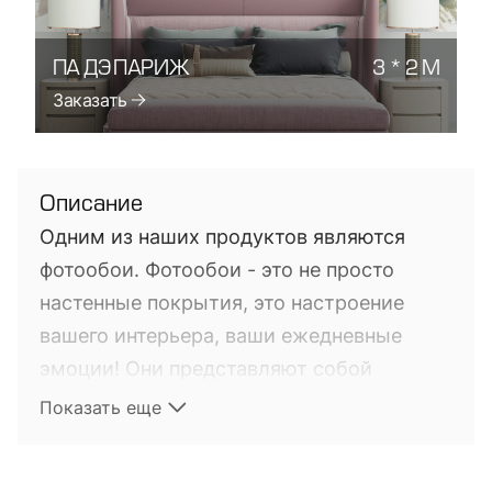
ПА ДЭ ПАРИЖ
3 * 2 М
Заказать
Описание
Одним из наших продуктов являются
фотообои. Фотообои - это не просто
настенные покрытия, это настроение
вашего интерьера, ваши ежедневные
эмоции! Они представляют собой
фотопечать на настенных покрытиях. Это
Показать еще
довольно новый на мировом рынке
продукт, выполняющий не только