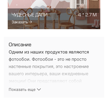
ЧУДЕСНЫЕ ДАЛИ
4 * 2.7 М
Заказать
Описание
Одним из наших продуктов являются
фотообои. Фотообои - это не просто
настенные покрытия, это настроение
вашего интерьера, ваши ежедневные
эмоции! Они представляют собой
фотопечать на настенных покрытиях. Это
Показать еще
довольно новый на мировом рынке
продукт, выполняющий не только