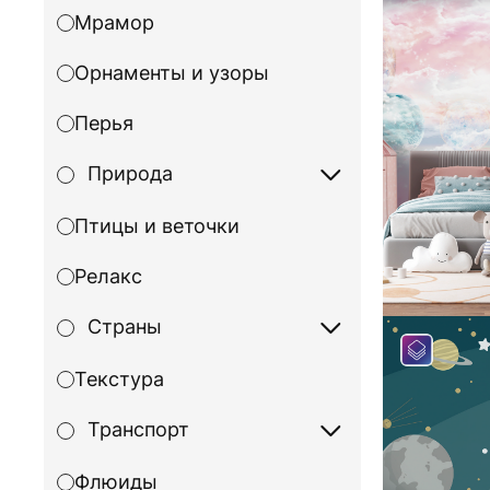
Мрамор
Орнаменты и узоры
Перья
Природа
Птицы и веточки
Релакс
Страны
Текстура
Транспорт
Флюиды