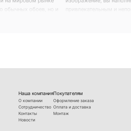
ый на мировом рынке
изображение, вы наполн
ю обычных обоев, но и
привлекательным и неп
обои. Фотообои - это не
Оно может быть выбран
ие вашего интерьера,
находящейся в продаже в
яют собой фотопечать на
наших торговых предста
ый на мировом рынке
изображение, вы наполн
ю обычных обоев, но и
привлекательным и неп
Наша компания
Покупателям
О компании
Оформление заказа
Сотрудничество
Оплата и доставка
Контакты
Монтаж
Новости