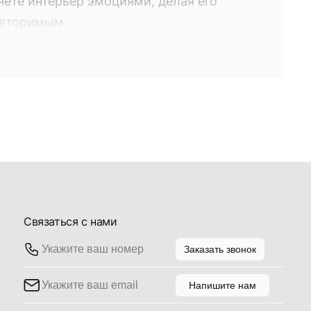
яете интерьер эмоциями, делая его
овторимым.
о вами по желанию из коллекции
 торговом доме "Галерея", а также сети
вителей. Выбирая то или иное
яете интерьер эмоциями, делая его
овторимым.
Связаться с нами
Заказать звонок
Напишите нам