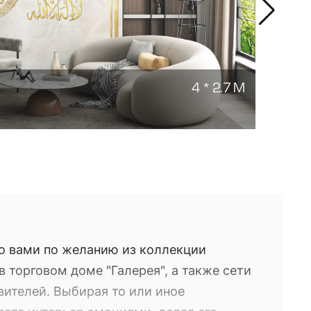
4 * 2.7 М
АЛТ
Заказ
о вами по желанию из коллекции
 торговом доме "Галерея", а также сети
вителей. Выбирая то или иное