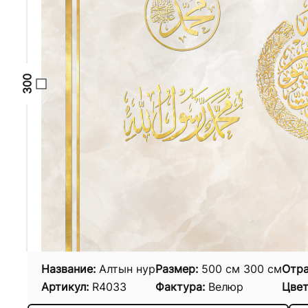
Название:
Алтын нур
Размер:
500
см
300
см
Отра
Артикул:
R4033
Фактура:
Велюр
Цвет