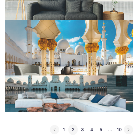
1
2
3
4
5
...
10