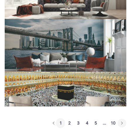
1
2
3
4
5
...
10