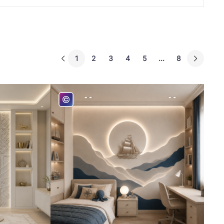
1
2
3
4
5
...
8