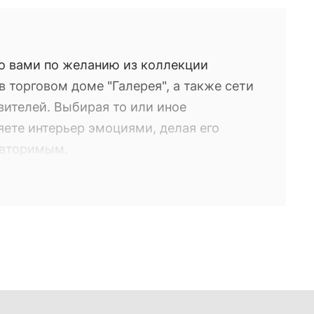
о вами по желанию из коллекции
 торговом доме "Галерея", а также сети
вителей. Выбирая то или иное
яете интерьер эмоциями, делая его
овторимым.
о вами по желанию из коллекции
 торговом доме "Галерея", а также сети
вителей. Выбирая то или иное
яете интерьер эмоциями, делая его
овторимым.