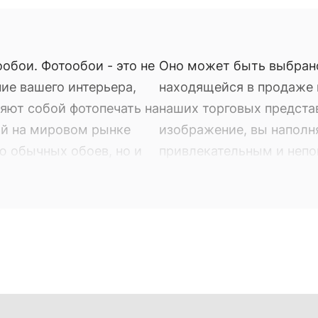
обои. Фотообои - это не
Оно может быть выбран
ие вашего интерьера,
находящейся в продаже в
яют собой фотопечать на
наших торговых предста
ый на мировом рынке
изображение, вы наполн
ю обычных обоев, но и
привлекательным и неп
обои. Фотообои - это не
Оно может быть выбран
ие вашего интерьера,
находящейся в продаже в
яют собой фотопечать на
наших торговых предста
ый на мировом рынке
изображение, вы наполн
ю обычных обоев, но и
привлекательным и неп